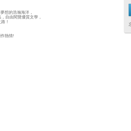
作夢想的浩瀚海洋，
品，自由閱覽優質文學，
之路！
作熱情!