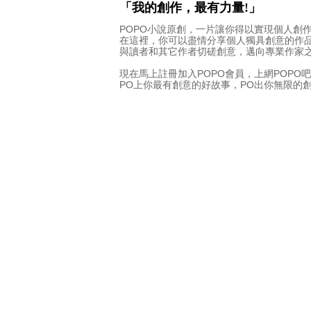
「我的創作，最有力量!」
POPO小說原創，一片讓你得以實現個人創
在這裡，你可以盡情分享個人獨具創意的作
與讀者和其它作者切磋創意，邁向專業作家
現在馬上註冊加入POPO會員，上網POPO吧
PO上你最有創意的好故事，PO出你無限的創