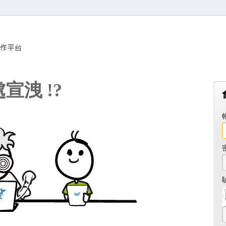
宣洩 !?